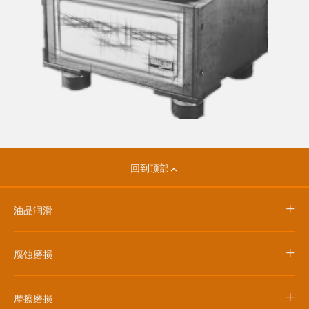
回到顶部
+
油品润滑
+
腐蚀磨损
+
摩擦磨损