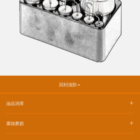
回到顶部
+
油品润滑
+
腐蚀磨损