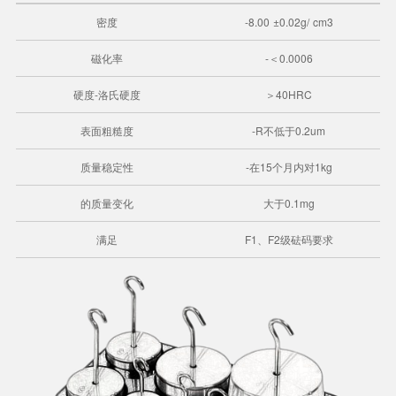
密度
-8.00 ±0.02g/ cm3
磁化率
-＜0.0006
硬度-洛氏硬度
＞40HRC
表面粗糙度
-R不低于0.2um
质量稳定性
-在15个月内对1kg
的质量变化
大于0.1mg
满足
F1、F2级砝码要求