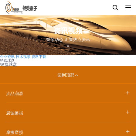
资讯视频
誉荣动态 汇集热点资讯
企业资讯
技术视频
资料下载
销盘球盘
销盘球盘
回到顶部
+
油品润滑
+
腐蚀磨损
+
摩擦磨损