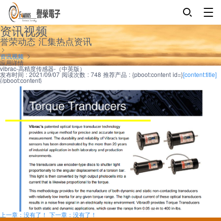
资讯视频
誉荣动态 汇集热点资讯
资讯视频
应用详情
vibrac-高精度传感器-（中英版）
发布时间 : 2021/09/07
阅读次数 : 748
推荐产品 :
{pboot:content id=}
[content:title]
{/pboot:content}
上一章：没有了！
下一章：没有了！