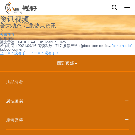
资讯视频
誉荣动态 汇集热点资讯
资讯视频
应用详情
激光雷达—64HDL64E_S2_Manual_Rev
发布时间 : 2021/09/16
阅读次数 : 747
推荐产品 :
{pboot:content id=}
[content:title]
{/pboot:content}
上一章：没有了！
下一章：没有了！
回到顶部
+
油品润滑
+
腐蚀磨损
+
摩擦磨损