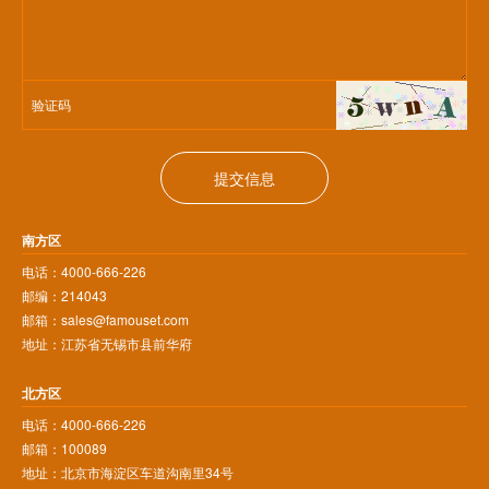
提交信息
南方区
电话：4000-666-226
邮编：214043
邮箱：sales@famouset.com
地址：江苏省无锡市县前华府
北方区
电话：4000-666-226
邮箱：100089
地址：北京市海淀区车道沟南里34号