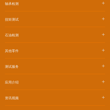
+
轴承检测
+
扭矩测试
+
石油检测
+
其他零件
+
测试服务
+
应用介绍
+
资讯视频