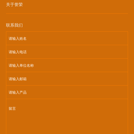
关于誉荣
联系我们