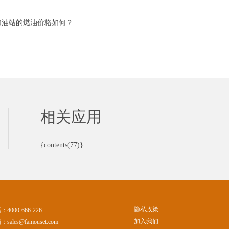
加油站的燃油价格如何？
相关应用
{contents(77)}
隐私政策
话：
4000-666-226
加入我们
箱：
sales@famouset.com