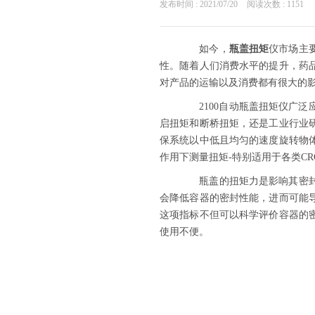
发布时间 : 2021/07/20
阅读次数 : 1151
如今，
瓶盖扭矩
仪市场主
性。随着人们消费水平的提升，药
对产品的运输以及消费都有很大的
2100自动瓶盖扭矩仪广泛
启扭矩和断桥扭矩，还是工业行业研
保系统以中低且均匀的速度旋转物
作用下测量扭矩-特别适用于各类C
瓶盖的扭矩力是影响其密封性
会降低容器的密封性能，进而可能
这项指标不但可以科学评价容器的
使用不便。